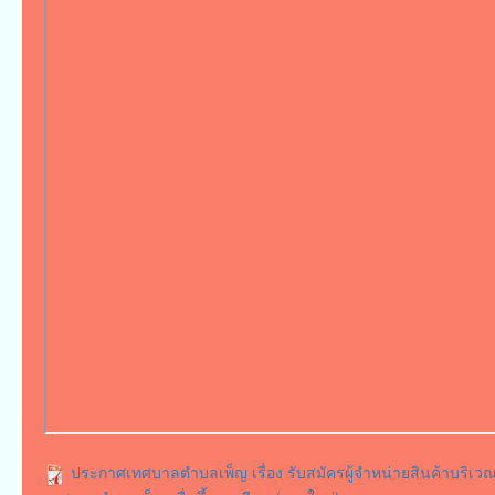
ประกาศเทศบาลตำบลเพ็ญ เรื่อง รับสมัครผู้จำหน่ายสินค้าบริ