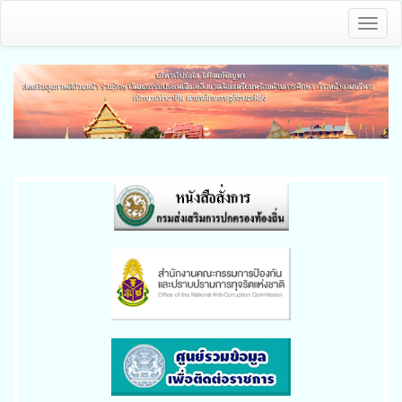
Toggl
naviga