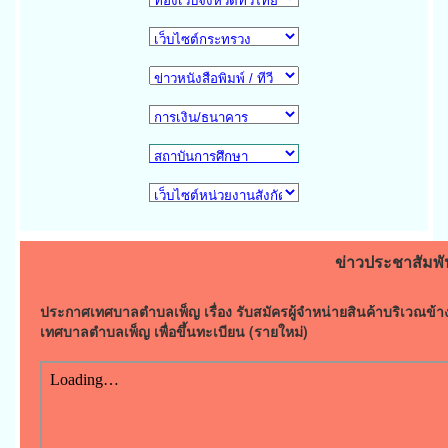
ข่าวประชาสัมพั
ประกาศเทศบาลตำบลเพ็ญ เรื่อง รับสมัครผู้จำหน่ายสินค้าบริเวณ
เทศบาลตำบลเพ็ญ เพื่อขึ้นทะเบียน (รายใหม่)