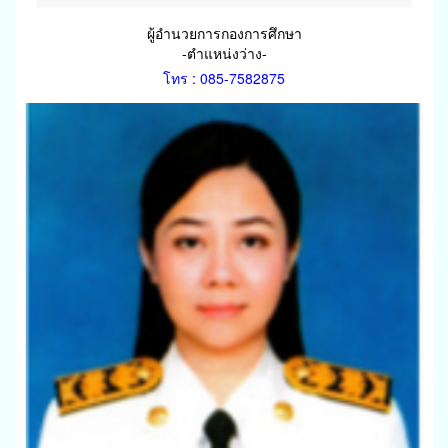
ผู้อำนวยการกองการศึกษา
-ตำแหน่งว่าง-
โทร : 085-7582875