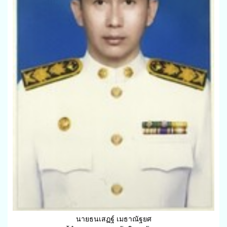
นายธนเสฏฐ์ เมธาณัฐยศ