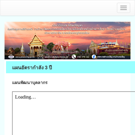
Toggl
naviga
แผนอัตรากำลัง 3 ปี
แผนพัฒนาบุคลากร